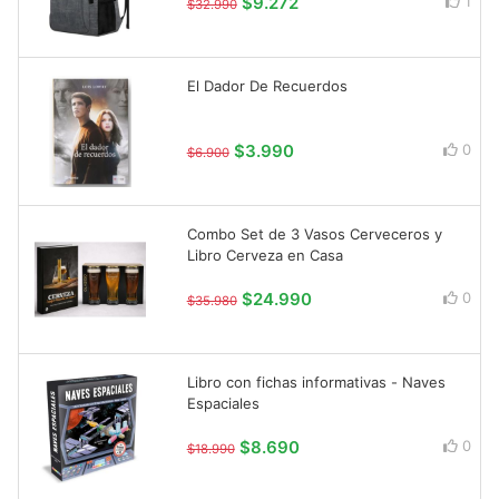
$9.272
1
$32.990
El Dador De Recuerdos
$3.990
0
$6.900
Combo Set de 3 Vasos Cerveceros y
Libro Cerveza en Casa
$24.990
0
$35.980
Libro con fichas informativas - Naves
Espaciales
$8.690
0
$18.990