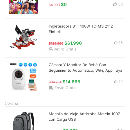
$0
30
$4.990
Ingleteadora 8'' 1400W TC-MS 2112
Einhell
$61.990
15
$129.990
Retiro Gratis
Cámara Y Monitor De Bebé Con
Seguimiento Automático, WiFi, App Tuya
$14.665
14
$34.784
Envío Gratis
Librería
Mochila de Viaje Antirrobo Matein 1007
con Carga USB