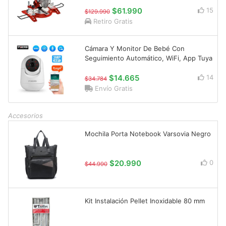
$61.990
15
$129.990
Retiro Gratis
Cámara Y Monitor De Bebé Con
Seguimiento Automático, WiFi, App Tuya
$14.665
14
$34.784
Envío Gratis
Accesorios
Mochila Porta Notebook Varsovia Negro
$20.990
0
$44.990
Kit Instalación Pellet Inoxidable 80 mm