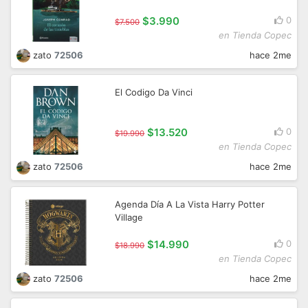
$3.990
0
$7.500
en Tienda Copec
zato
72506
hace 2me
El Codigo Da Vinci
$13.520
0
$19.990
en Tienda Copec
zato
72506
hace 2me
Agenda Día A La Vista Harry Potter
Village
$14.990
0
$18.990
en Tienda Copec
zato
72506
hace 2me