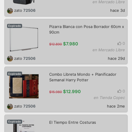
en Mercado Libre
zato
72506
hace 3d
Pizarra Blanca con Posa Borrador 60cm x
Expirado
90cm
$7.980
0
$12.890
en Mercado Libre
zato
72506
hace 29d
Combo Libreta Mondo + Planificador
Expirado
Semanal Harry Potter
$12.990
0
$15.980
en Tienda Copec
zato
72506
hace 2me
El Tiempo Entre Costuras
Expirado