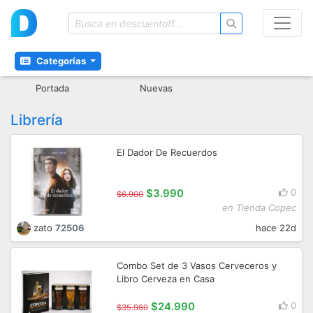
Categorías
Portada
Nuevas
Librería
El Dador De Recuerdos
$3.990
0
$6.900
en Tienda Copec
zato
72506
hace 22d
Combo Set de 3 Vasos Cerveceros y
Libro Cerveza en Casa
$24.990
0
$35.980