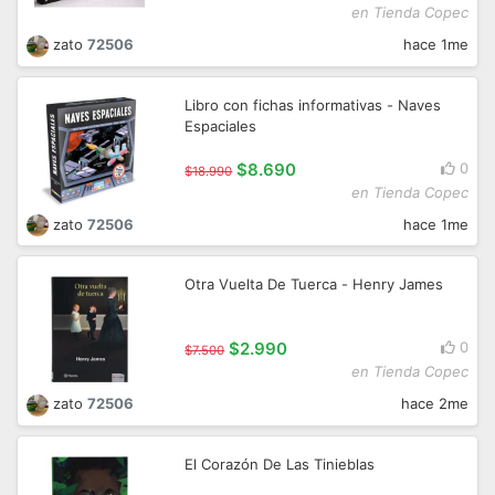
en Tienda Copec
zato
72506
hace 1me
Libro con fichas informativas - Naves
Espaciales
$8.690
0
$18.990
en Tienda Copec
zato
72506
hace 1me
Otra Vuelta De Tuerca - Henry James
$2.990
0
$7.500
en Tienda Copec
zato
72506
hace 2me
El Corazón De Las Tinieblas