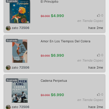
El Principito
Expirado
$4.990
0
$6.900
en Tienda Copec
zato
72506
hace 2me
Amor En Los Tiempos Del Colera
Expirado
$6.990
0
$9.990
en Tienda Copec
zato
72506
hace 2me
Cadena Perpetua
Expirado
$6.990
0
$9.990
en Tienda Copec
zato
72506
hace 2me