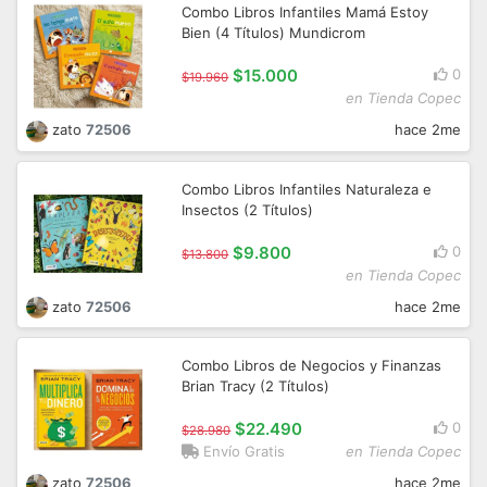
Combo Libros Infantiles Mamá Estoy
Bien (4 Títulos) Mundicrom
$15.000
0
$19.960
en Tienda Copec
zato
72506
hace 2me
Combo Libros Infantiles Naturaleza e
Insectos (2 Títulos)
$9.800
0
$13.800
en Tienda Copec
zato
72506
hace 2me
Combo Libros de Negocios y Finanzas
Brian Tracy (2 Títulos)
$22.490
0
$28.980
Envío Gratis
en Tienda Copec
zato
72506
hace 2me