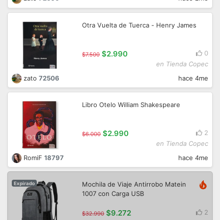
Otra Vuelta de Tuerca - Henry James
$2.990
0
$7.500
en Tienda Copec
zato
72506
hace 4me
Libro Otelo William Shakespeare
$2.990
2
$6.000
en Tienda Copec
RomiF
18797
hace 4me
Mochila de Viaje Antirrobo Matein
Expirado
1007 con Carga USB
$9.272
2
$32.990