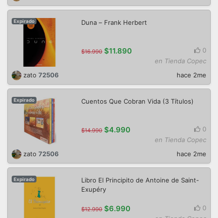
Duna – Frank Herbert
Expirado
$11.890
0
$16.990
en Tienda Copec
zato
72506
hace 2me
Cuentos Que Cobran Vida (3 Títulos)
Expirado
$4.990
0
$14.990
en Tienda Copec
zato
72506
hace 2me
Libro El Principito de Antoine de Saint-
Expirado
Exupéry
$6.990
0
$12.990