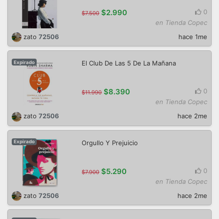
$2.990
0
$7.500
en Tienda Copec
zato
72506
hace 1me
El Club De Las 5 De La Mañana
Expirado
$8.390
0
$11.990
en Tienda Copec
zato
72506
hace 2me
Orgullo Y Prejuicio
Expirado
$5.290
0
$7.900
en Tienda Copec
zato
72506
hace 2me