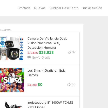
Portada
Nuevas
Publicar Descuento
Iniciar Sesión
pulares
Camara De Vigilancia Dual,
Visión Nocturna, Wifi,
Detección Humana
$23.628
37
$70.576
Envío Gratis
Los Sims 4 Gratis en Epic
Games
$0
30
$4.990
Ingleteadora 8'' 1400W TC-MS
2112 Einhell