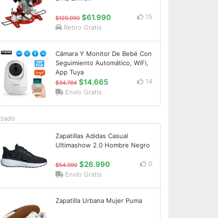
$61.990
15
$129.990
Retiro Gratis
Cámara Y Monitor De Bebé Con
Seguimiento Automático, WiFi,
App Tuya
$14.665
14
$34.784
Envío Gratis
lzado
Zapatillas Adidas Casual
Ultimashow 2.0 Hombre Negro
$26.990
0
$54.990
Envío Gratis
Zapatilla Urbana Mujer Puma