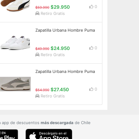
$29.950
0
$59.990
Retiro Gratis
Zapatilla Urbana Hombre Puma
$24.950
0
$49.990
Retiro Gratis
Zapatilla Urbana Hombre Puma
$27.450
0
$54.990
Retiro Gratis
a app de descuentos
más descargada
de Chile