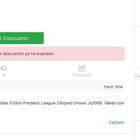
al Descuento
e descuento ya ha expirado.
0
Compartir
Ca
hace 3me
idas Fútbol Predator League Césped Unisex Jq1069. Válido con
Calzado