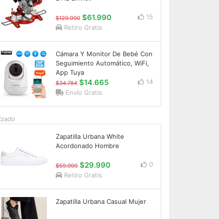
$61.990
15
$129.990
Retiro Gratis
Cámara Y Monitor De Bebé Con
Seguimiento Automático, WiFi,
App Tuya
$14.665
14
$34.784
Envío Gratis
lzado
Zapatilla Urbana White
Acordonado Hombre
$29.990
0
$59.990
Retiro Gratis
Zapatilla Urbana Casual Mujer