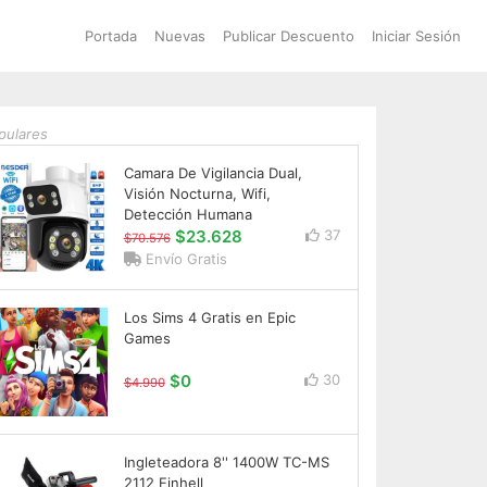
Portada
Nuevas
Publicar Descuento
Iniciar Sesión
pulares
Camara De Vigilancia Dual,
Visión Nocturna, Wifi,
Detección Humana
$23.628
37
$70.576
Envío Gratis
Los Sims 4 Gratis en Epic
Games
$0
30
$4.990
Ingleteadora 8'' 1400W TC-MS
2112 Einhell