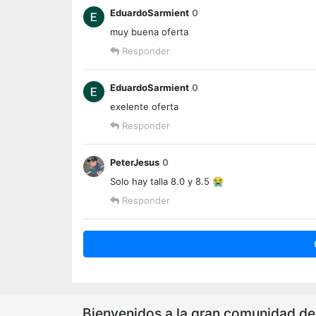
EduardoSarmient
0
muy buena oferta
Responder
EduardoSarmient
0
exelente oferta
Responder
PeterJesus
0
Solo hay talla 8.0 y 8.5 😭
Responder
Bienvenidos a la gran comunidad de o