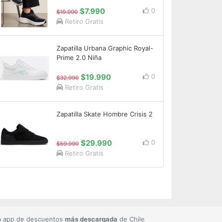
$7.990
0
$19.990
Retiro Gratis
Zapatilla Urbana Graphic Royal-
Prime 2.0 Niña
$19.990
0
$32.990
Retiro Gratis
Zapatilla Skate Hombre Crisis 2
$29.990
0
$59.990
Retiro Gratis
a app de descuentos
más descargada
de Chile