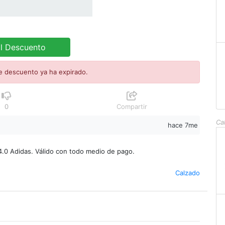
al Descuento
e descuento ya ha expirado.
0
Compartir
Ca
hace 7me
 4.0 Adidas. Válido con todo medio de pago.
Calzado