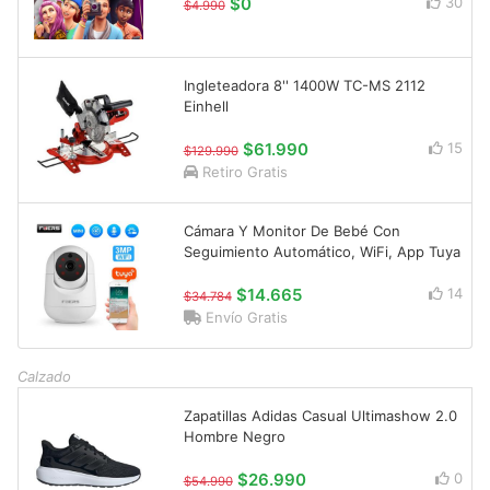
$0
30
$4.990
Ingleteadora 8'' 1400W TC-MS 2112
Einhell
$61.990
15
$129.990
Retiro Gratis
Cámara Y Monitor De Bebé Con
Seguimiento Automático, WiFi, App Tuya
$14.665
14
$34.784
Envío Gratis
Calzado
Zapatillas Adidas Casual Ultimashow 2.0
Hombre Negro
$26.990
0
$54.990