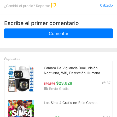
Calzado
¿Cambió el precio? Reportar
Escribe el primer comentario
Comentar
Populares
Camara De Vigilancia Dual, Visión
Nocturna, Wifi, Detección Humana
$23.628
37
$70.576
Envío Gratis
Los Sims 4 Gratis en Epic Games