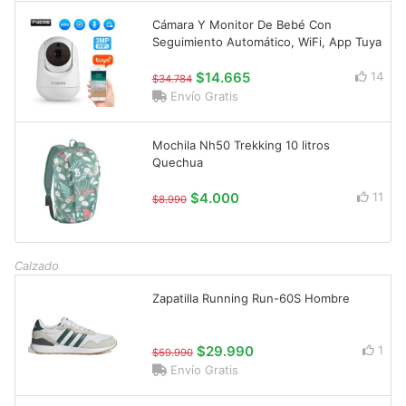
Cámara Y Monitor De Bebé Con
Seguimiento Automático, WiFi, App Tuya
$14.665
14
$34.784
Envío Gratis
Mochila Nh50 Trekking 10 litros
Quechua
$4.000
11
$8.990
Calzado
Zapatilla Running Run-60S Hombre
$29.990
1
$59.990
Envío Gratis