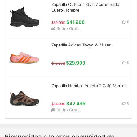
Zapatilla Outdoor Style Acordonado
Cuero Hombre
$41.990
0
$59.990
Retiro Gratis
Zapatilla Adidas Tokyo W Mujer
$29.990
0
$79.990
Zapatilla Hombre Yokota 2 Café Merrell
$42.495
0
$84.990
Retiro Gratis
Bienvenidos a la gran comunidad de