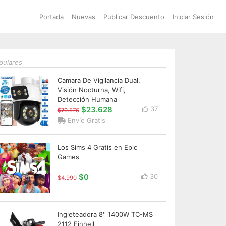
Portada
Nuevas
Publicar Descuento
Iniciar Sesión
pulares
Camara De Vigilancia Dual,
Visión Nocturna, Wifi,
Detección Humana
$23.628
37
$70.576
Envío Gratis
Los Sims 4 Gratis en Epic
Games
$0
30
$4.990
Ingleteadora 8'' 1400W TC-MS
2112 Einhell