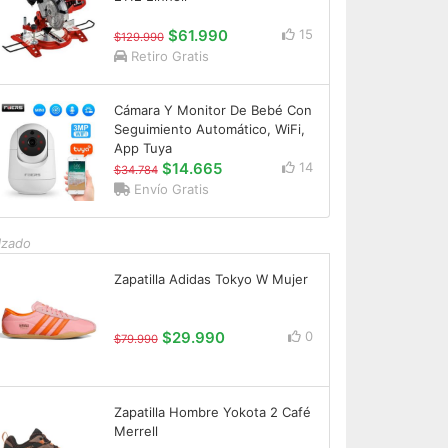
$61.990
15
$129.990
Retiro Gratis
Cámara Y Monitor De Bebé Con
Seguimiento Automático, WiFi,
App Tuya
$14.665
14
$34.784
Envío Gratis
lzado
Zapatilla Adidas Tokyo W Mujer
$29.990
0
$79.990
Zapatilla Hombre Yokota 2 Café
Merrell