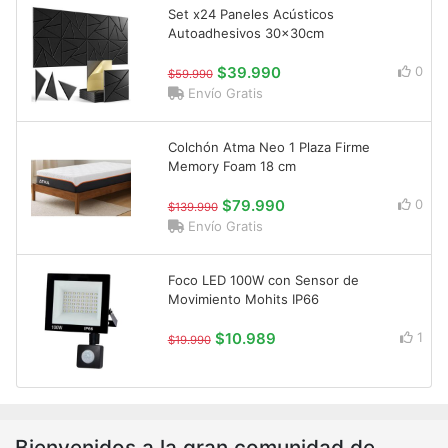
Set x24 Paneles Acústicos
Autoadhesivos 30x30cm
$39.990
0
$59.990
Envío Gratis
Colchón Atma Neo 1 Plaza Firme
Memory Foam 18 cm
$79.990
0
$139.990
Envío Gratis
Foco LED 100W con Sensor de
Movimiento Mohits IP66
$10.989
1
$19.990
Bienvenidos a la gran comunidad de