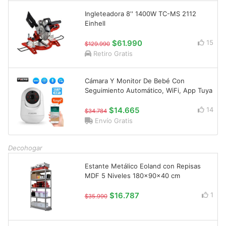
Ingleteadora 8'' 1400W TC-MS 2112
Einhell
$61.990
15
$129.990
Retiro Gratis
Cámara Y Monitor De Bebé Con
Seguimiento Automático, WiFi, App Tuya
$14.665
14
$34.784
Envío Gratis
Decohogar
Estante Metálico Eoland con Repisas
MDF 5 Niveles 180x90x40 cm
$16.787
1
$35.990