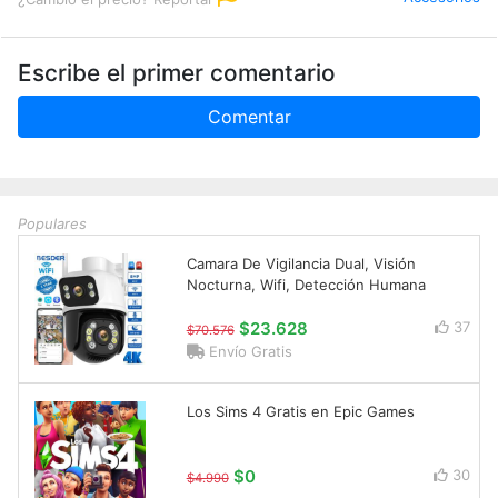
Escribe el primer comentario
Comentar
Populares
Camara De Vigilancia Dual, Visión
Nocturna, Wifi, Detección Humana
$23.628
37
$70.576
Envío Gratis
Los Sims 4 Gratis en Epic Games
$0
30
$4.990