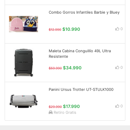
Combo Gorros Infantiles Barbie y Bluey
$10.990
0
$12.990
Maleta Cabina Conguillío 49L Ultra
Resistente
$34.990
0
$59.990
Panini Ursus Trotter UT-STULK1000
$17.990
0
$29.990
Retiro Gratis