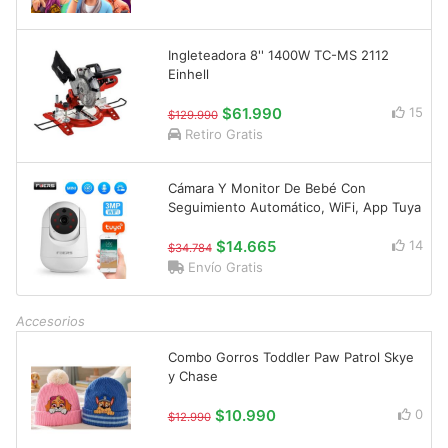
Ingleteadora 8'' 1400W TC-MS 2112
Einhell
$61.990
15
$129.990
Retiro Gratis
Cámara Y Monitor De Bebé Con
Seguimiento Automático, WiFi, App Tuya
$14.665
14
$34.784
Envío Gratis
Accesorios
Combo Gorros Toddler Paw Patrol Skye
y Chase
$10.990
0
$12.990