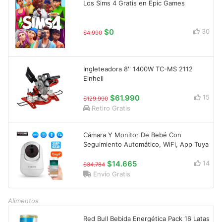
Los Sims 4 Gratis en Epic Games
$0
30
$4.990
Ingleteadora 8'' 1400W TC-MS 2112
Einhell
$61.990
15
$129.990
Retiro Gratis
Cámara Y Monitor De Bebé Con
Seguimiento Automático, WiFi, App Tuya
$14.665
14
$34.784
Envío Gratis
Alimentos
Red Bull Bebida Energética Pack 16 Latas