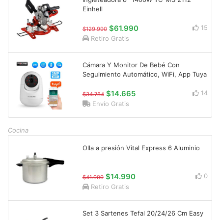
Einhell
$61.990
15
$129.990
Retiro Gratis
Cámara Y Monitor De Bebé Con
Seguimiento Automático, WiFi, App Tuya
$14.665
14
$34.784
Envío Gratis
Cocina
Olla a presión Vital Express 6 Aluminio
$14.990
0
$41.990
Retiro Gratis
Set 3 Sartenes Tefal 20/24/26 Cm Easy