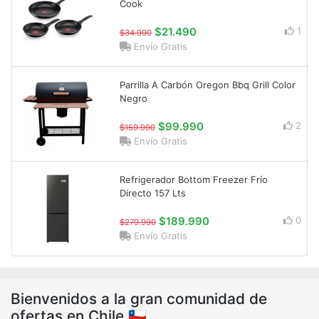
Cook
$21.490
1
$34.990
Envío Gratis
Parrilla A Carbón Oregon Bbq Grill Color
Negro
$99.990
2
$159.990
Envío Gratis
Refrigerador Bottom Freezer Frío
Directo 157 Lts
$189.990
0
$279.990
Envío Gratis
Bienvenidos a la gran comunidad de
ofertas en Chile 🇨🇱