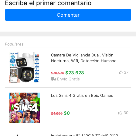
Escribe el primer comentario
Comentar
Populares
Camara De Vigilancia Dual, Visión
Nocturna, Wifi, Detección Humana
$23.628
37
$70.576
Envío Gratis
Los Sims 4 Gratis en Epic Games
$0
30
$4.990
Ingleteadora 8'' 1400W TC-MS 2112