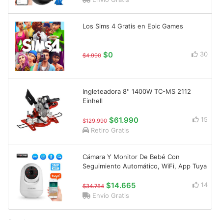
Los Sims 4 Gratis en Epic Games
$0
30
$4.990
Ingleteadora 8'' 1400W TC-MS 2112
Einhell
$61.990
15
$129.990
Retiro Gratis
Cámara Y Monitor De Bebé Con
Seguimiento Automático, WiFi, App Tuya
$14.665
14
$34.784
Envío Gratis