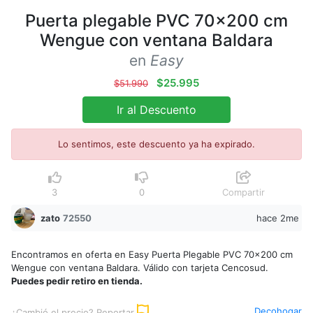
Puerta plegable PVC 70x200 cm
Wengue con ventana Baldara
en
Easy
$25.995
$51.990
Ir al Descuento
Lo sentimos, este descuento ya ha expirado.
3
0
Compartir
zato
72550
hace 2me
Encontramos en oferta en Easy Puerta Plegable PVC 70x200 cm
Wengue con ventana Baldara. Válido con tarjeta Cencosud.
Puedes pedir retiro en tienda.
Decohogar
¿Cambió el precio? Reportar