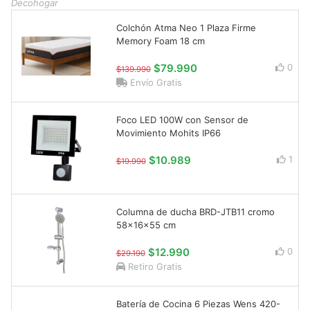
Decohogar
Colchón Atma Neo 1 Plaza Firme
Memory Foam 18 cm
$79.990
0
$139.990
Envío Gratis
Foco LED 100W con Sensor de
Movimiento Mohits IP66
$10.989
1
$19.990
Columna de ducha BRD-JTB11 cromo
58x16x55 cm
$12.990
0
$29.190
Retiro Gratis
Batería de Cocina 6 Piezas Wens 420-