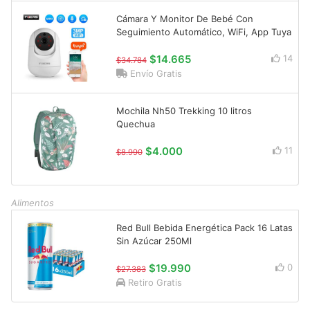
Cámara Y Monitor De Bebé Con
Seguimiento Automático, WiFi, App Tuya
$14.665
14
$34.784
Envío Gratis
Mochila Nh50 Trekking 10 litros
Quechua
$4.000
11
$8.990
Alimentos
Red Bull Bebida Energética Pack 16 Latas
Sin Azúcar 250Ml
$19.990
0
$27.383
Retiro Gratis