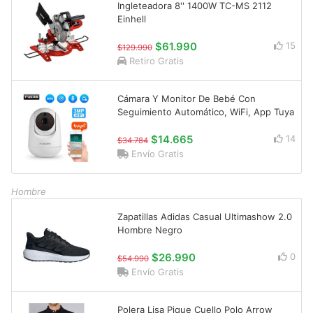
Ingleteadora 8'' 1400W TC-MS 2112
Einhell
$61.990
15
$129.990
Retiro Gratis
Cámara Y Monitor De Bebé Con
Seguimiento Automático, WiFi, App Tuya
$14.665
14
$34.784
Envío Gratis
Hombre
Zapatillas Adidas Casual Ultimashow 2.0
Hombre Negro
$26.990
0
$54.990
Envío Gratis
Polera Lisa Pique Cuello Polo Arrow