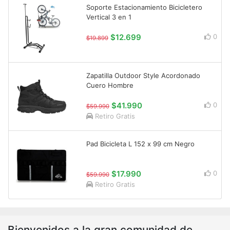
Soporte Estacionamiento Bicicletero
Vertical 3 en 1
$12.699
0
$19.899
Zapatilla Outdoor Style Acordonado
Cuero Hombre
$41.990
0
$59.990
Retiro Gratis
Pad Bicicleta L 152 x 99 cm Negro
$17.990
0
$59.990
Retiro Gratis
Bienvenidos a la gran comunidad de