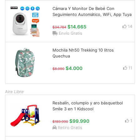
Cámara Y Monitor De Bebé Con
Seguimiento Automático, WiFi, App Tuya
$14.665
14
$34.784
Envío Gratis
Mochila Nh50 Trekking 10 litros
Quechua
$4.000
11
$8.990
Aire Libre
Resbalín, columpio y aro básquetbol
Smile 3 en 1 Kidscool
$99.990
1
$189.990
Retiro Gratis