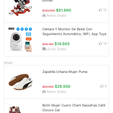
Einhell
$61.990
15
$129.990
Retiro Gratis
Cámara Y Monitor De Bebé Con
Seguimiento Automático, WiFi, App Tuya
$14.665
14
$34.784
Envío Gratis
Mujer
Zapatilla Urbana Mujer Puma
$29.950
0
$59.990
Retiro Gratis
Botín Mujer Cuero Charli Sassafras Café
Oscuro Cat