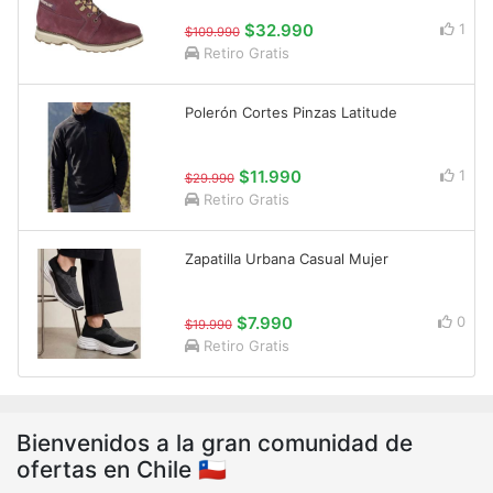
$32.990
1
$109.990
Retiro Gratis
Polerón Cortes Pinzas Latitude
$11.990
1
$29.990
Retiro Gratis
Zapatilla Urbana Casual Mujer
$7.990
0
$19.990
Retiro Gratis
Bienvenidos a la gran comunidad de
ofertas en Chile 🇨🇱