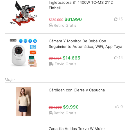
Ingleteadora 8'' 1400W TC-MS 2112
Einhell
$61.990
15
$129.990
Retiro Gratis
Cámara Y Monitor De Bebé Con
Seguimiento Automático, WiFi, App Tuya
$14.665
14
$34.784
Envío Gratis
Mujer
Cárdigan con Cierre y Capucha
$9.990
0
$24.990
Retiro Gratis
Zapatilla Adidas Tokyo W Mujer