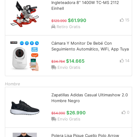
Ingleteadora 8'' 1400W TC-MS 2112
Einhell
$61.990
15
$129.990
Retiro Gratis
Cámara Y Monitor De Bebé Con
Seguimiento Automático, WiFi, App Tuya
$14.665
14
$34.784
Envío Gratis
Hombre
Zapatillas Adidas Casual Ultimashow 2.0
Hombre Negro
$26.990
0
$54.990
Envío Gratis
Polera Lisa Pique Cuello Polo Arrow