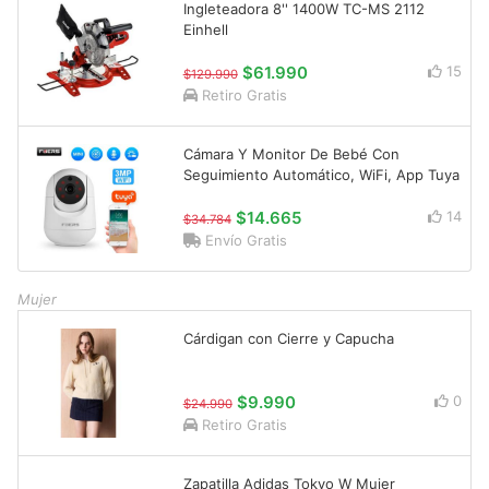
Ingleteadora 8'' 1400W TC-MS 2112
Einhell
$61.990
15
$129.990
Retiro Gratis
Cámara Y Monitor De Bebé Con
Seguimiento Automático, WiFi, App Tuya
$14.665
14
$34.784
Envío Gratis
Mujer
Cárdigan con Cierre y Capucha
$9.990
0
$24.990
Retiro Gratis
Zapatilla Adidas Tokyo W Mujer