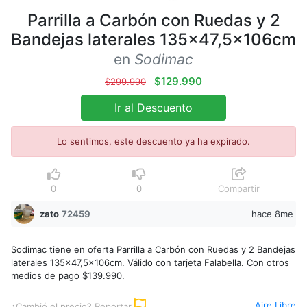
Parrilla a Carbón con Ruedas y 2
Bandejas laterales 135x47,5x106cm
en
Sodimac
$129.990
$299.990
Ir al Descuento
Lo sentimos, este descuento ya ha expirado.
0
0
Compartir
zato
72459
hace 8me
Sodimac tiene en oferta Parrilla a Carbón con Ruedas y 2 Bandejas
laterales 135x47,5x106cm. Válido con tarjeta Falabella. Con otros
medios de pago $139.990.
Aire Libre
¿Cambió el precio? Reportar