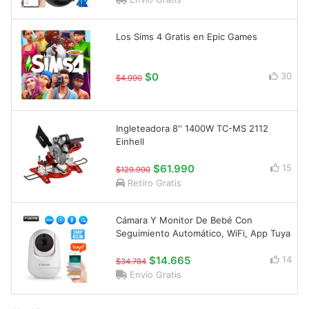
Los Sims 4 Gratis en Epic Games
$0
30
$4.990
Ingleteadora 8'' 1400W TC-MS 2112
Einhell
$61.990
15
$129.990
Retiro Gratis
Cámara Y Monitor De Bebé Con
Seguimiento Automático, WiFi, App Tuya
$14.665
14
$34.784
Envío Gratis