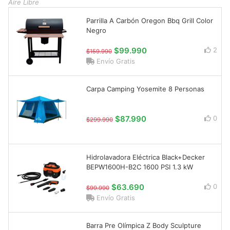
Aire Libre
Parrilla A Carbón Oregon Bbq Grill Color
Negro
$99.990
2
$159.990
Envío Gratis
Carpa Camping Yosemite 8 Personas
$87.990
0
$299.990
Hidrolavadora Eléctrica Black+Decker
BEPW1600H-B2C 1600 PSI 1.3 kW
$63.690
0
$99.990
Envío Gratis
Barra Pre Olímpica Z Body Sculpture