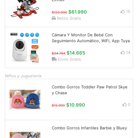
$61.990
15
$129.990
Retiro Gratis
Cámara Y Monitor De Bebé Con
Seguimiento Automático, WiFi, App Tuya
$14.665
14
$34.784
Envío Gratis
Niños y Juguetería
Combo Gorros Toddler Paw Patrol Skye
y Chase
$10.990
0
$12.990
Combo Gorros Infantiles Barbie y Bluey