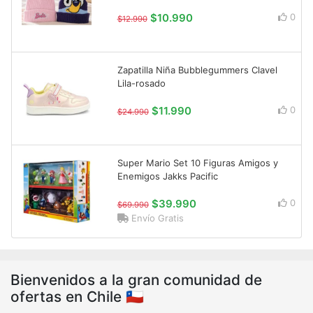
$10.990
0
$12.990
Zapatilla Niña Bubblegummers Clavel
Lila-rosado
$11.990
0
$24.990
Super Mario Set 10 Figuras Amigos y
Enemigos Jakks Pacific
$39.990
0
$69.990
Envío Gratis
Bienvenidos a la gran comunidad de
ofertas en Chile 🇨🇱