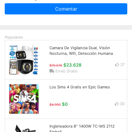
Comentar
Populares
Camara De Vigilancia Dual, Visión
Nocturna, Wifi, Detección Humana
$23.628
37
$70.576
Envío Gratis
Los Sims 4 Gratis en Epic Games
$0
30
$4.990
Ingleteadora 8'' 1400W TC-MS 2112
Einhell