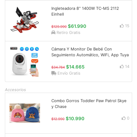
Ingleteadora 8'' 1400W TC-MS 2112
Einhell
$61.990
15
$129.990
Retiro Gratis
Cámara Y Monitor De Bebé Con
Seguimiento Automático, WiFi, App Tuya
$14.665
14
$34.784
Envío Gratis
Accesorios
Combo Gorros Toddler Paw Patrol Skye
y Chase
$10.990
0
$12.990