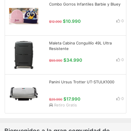
Combo Gorros Infantiles Barbie y Bluey
$10.990
0
$12.990
Maleta Cabina Conguillío 49L Ultra
Resistente
$34.990
0
$59.990
Panini Ursus Trotter UT-STULK1000
$17.990
0
$29.990
Retiro Gratis
Bienvenidos a la gran comunidad de