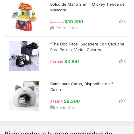
Bolso de Mano 2 en 1 Mickey Tienda de
Mascota
$10.390
0
$29.990
Retiro Gratis
"The Dog Face" Sudadera Con Capucha
Para Perros, Varios Colores
$3.641
0
$10.935
Cama para Gatos, Disponible en 2
Colores
$9.300
0
$31.613
Envío Gratis
Bienvenidos a la gran comunidad de