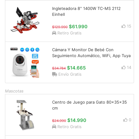
Ingleteadora 8'' 1400W TC-MS 2112
Einhell
$61.990
15
$129.990
Retiro Gratis
Cámara Y Monitor De Bebé Con
Seguimiento Automático, WiFi, App Tuya
$14.665
14
$34.784
Envío Gratis
Mascotas
Centro de Juego para Gato 80x35x35
cm
$14.990
0
$24.990
Retiro Gratis