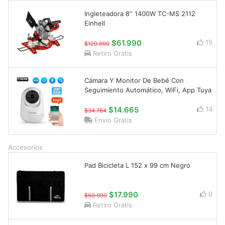
Ingleteadora 8'' 1400W TC-MS 2112
Einhell
$61.990
15
$129.990
Retiro Gratis
Cámara Y Monitor De Bebé Con
Seguimiento Automático, WiFi, App Tuya
$14.665
14
$34.784
Envío Gratis
Accesorios
Pad Bicicleta L 152 x 99 cm Negro
$17.990
0
$59.990
Retiro Gratis