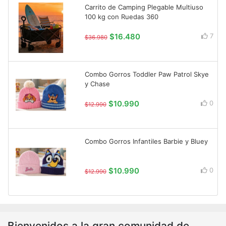
Carrito de Camping Plegable Multiuso
100 kg con Ruedas 360
$16.480
7
$36.980
Combo Gorros Toddler Paw Patrol Skye
y Chase
$10.990
0
$12.990
Combo Gorros Infantiles Barbie y Bluey
$10.990
0
$12.990
Bienvenidos a la gran comunidad de