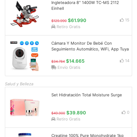
Ingleteadora 8'' 1400W TC-MS 2112
Einhell
$61.990
15
$129.990
Retiro Gratis
Cámara Y Monitor De Bebé Con
Seguimiento Automático, WiFi, App Tuya
$14.665
14
$34.784
Envío Gratis
Salud y Belleza
Set Hidratación Total Moisture Surge
$39.890
0
$49.900
Retiro Gratis
Creatine 100% Pure Monohydrate 1kg