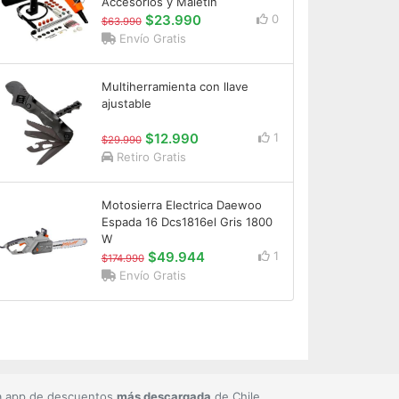
Accesorios y Maletín
$23.990
0
$63.990
Envío Gratis
Multiherramienta con llave
ajustable
$12.990
1
$29.990
Retiro Gratis
Motosierra Electrica Daewoo
Espada 16 Dcs1816el Gris 1800
W
$49.944
1
$174.990
Envío Gratis
a app de descuentos
más descargada
de Chile