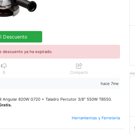
al Descuento
e descuento ya ha expirado.
0
Compartir
He
hace 7me
il Angular 820W G720 + Taladro Percutor 3/8" 550W TB550.
Gratis.
Herramientas y Ferreteria