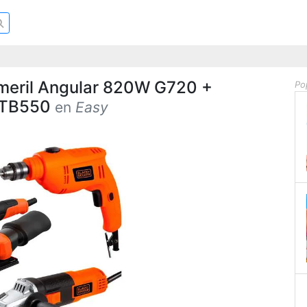
meril Angular 820W G720 +
Po
W TB550
en
Easy