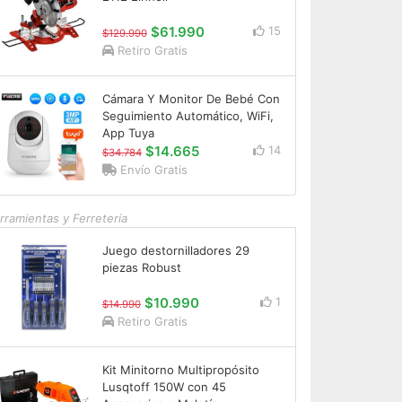
$61.990
15
$129.990
Retiro Gratis
Cámara Y Monitor De Bebé Con
Seguimiento Automático, WiFi,
App Tuya
$14.665
14
$34.784
Envío Gratis
rramientas y Ferreteria
Juego destornilladores 29
piezas Robust
$10.990
1
$14.990
Retiro Gratis
Kit Minitorno Multipropósito
Lusqtoff 150W con 45