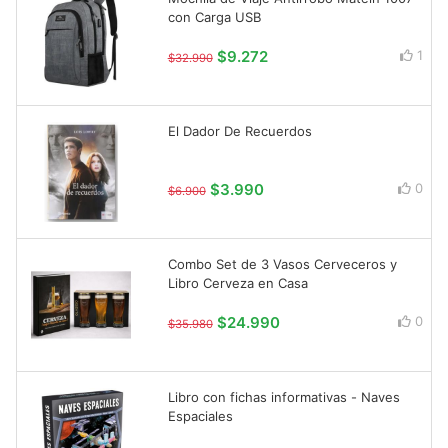
con Carga USB
$9.272
1
$32.990
El Dador De Recuerdos
$3.990
0
$6.900
Combo Set de 3 Vasos Cerveceros y
Libro Cerveza en Casa
$24.990
0
$35.980
Libro con fichas informativas - Naves
Espaciales