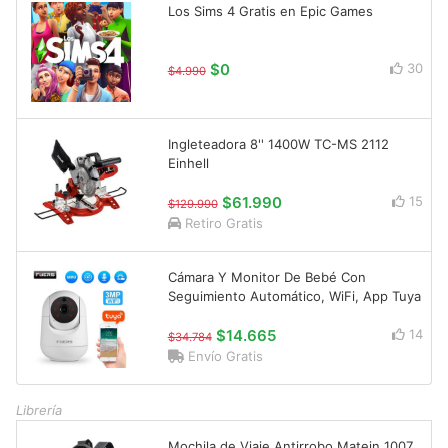
Los Sims 4 Gratis en Epic Games
$0
30
$4.990
Ingleteadora 8'' 1400W TC-MS 2112
Einhell
$61.990
15
$129.990
Retiro Gratis
Cámara Y Monitor De Bebé Con
Seguimiento Automático, WiFi, App Tuya
$14.665
14
$34.784
Envío Gratis
Librería
Mochila de Viaje Antirrobo Matein 1007