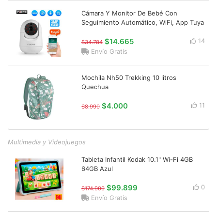
Cámara Y Monitor De Bebé Con
Seguimiento Automático, WiFi, App Tuya
$14.665
14
$34.784
Envío Gratis
Mochila Nh50 Trekking 10 litros
Quechua
$4.000
11
$8.990
Multimedia y Videojuegos
Tableta Infantil Kodak 10.1" Wi-Fi 4GB
64GB Azul
$99.899
0
$174.990
Envío Gratis