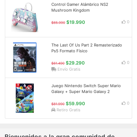
Control Gamer Alámbrico NS2
Mushroom Kingdom
$19.990
0
$65.990
The Last Of Us Part 2 Remasterizado
Ps5 Formato Físico
$29.290
0
$61.490
Envío Gratis
Juego Nintendo Switch Super Mario
Galaxy + Super Mario Galaxy 2
$59.990
0
$81.990
Retiro Gratis
Bienvenidos a la gran comunidad de