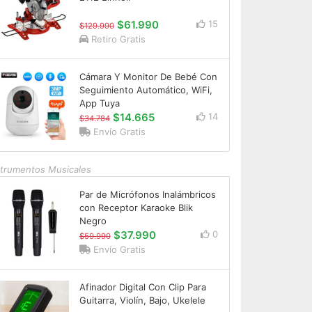
$61.990
15
$129.990
Retiro Gratis
Cámara Y Monitor De Bebé Con
Seguimiento Automático, WiFi,
App Tuya
$14.665
14
$34.784
Envío Gratis
strumentos Musicales
Par de Micrófonos Inalámbricos
con Receptor Karaoke Blik
Negro
$37.990
0
$59.990
Envío Gratis
Afinador Digital Con Clip Para
Guitarra, Violín, Bajo, Ukelele