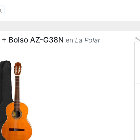
8″ + Bolso AZ-G38N
Po
en
La Polar