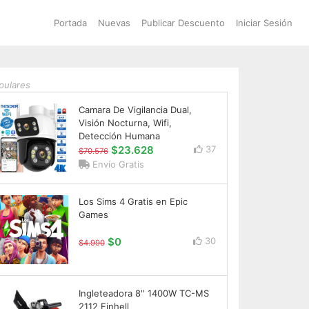
Portada
Nuevas
Publicar Descuento
Iniciar Sesión
pulares
Camara De Vigilancia Dual,
Visión Nocturna, Wifi,
Detección Humana
$23.628
37
$70.576
Envío Gratis
Los Sims 4 Gratis en Epic
Games
$0
30
$4.990
Ingleteadora 8'' 1400W TC-MS
2112 Einhell