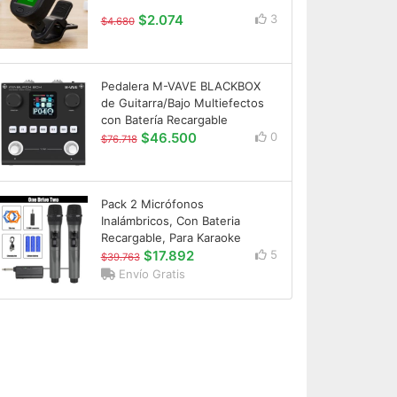
$2.074
3
$4.680
Pedalera M-VAVE BLACKBOX
de Guitarra/Bajo Multiefectos
con Batería Recargable
$46.500
0
$76.718
Pack 2 Micrófonos
Inalámbricos, Con Bateria
Recargable, Para Karaoke
$17.892
5
$39.763
Envío Gratis