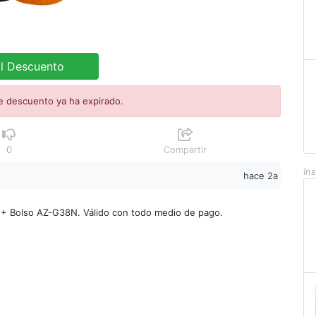
al Descuento
e descuento ya ha expirado.
0
Compartir
In
hace 2a
8″ + Bolso AZ-G38N. Válido con todo medio de pago.