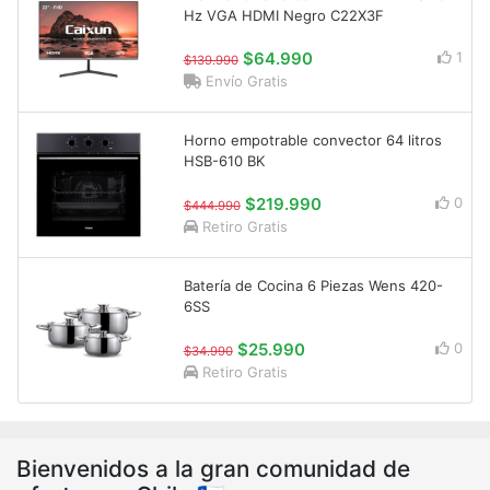
Hz VGA HDMI Negro C22X3F
$64.990
1
$139.990
Envío Gratis
Horno empotrable convector 64 litros
HSB-610 BK
$219.990
0
$444.990
Retiro Gratis
Batería de Cocina 6 Piezas Wens 420-
6SS
$25.990
0
$34.990
Retiro Gratis
Bienvenidos a la gran comunidad de