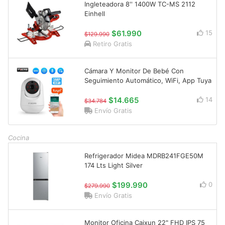
Ingleteadora 8'' 1400W TC-MS 2112
Einhell
$61.990
15
$129.990
Retiro Gratis
Cámara Y Monitor De Bebé Con
Seguimiento Automático, WiFi, App Tuya
$14.665
14
$34.784
Envío Gratis
Cocina
Refrigerador Midea MDRB241FGE50M
174 Lts Light Silver
$199.990
0
$279.990
Envío Gratis
Monitor Oficina Caixun 22" FHD IPS 75