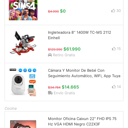
$0
30
$4.990
Ingleteadora 8'' 1400W TC-MS 2112
Einhell
$61.990
15
$129.990
Retiro Gratis
Cámara Y Monitor De Bebé Con
Seguimiento Automático, WiFi, App Tuya
$14.665
14
$34.784
Envío Gratis
Cocina
Monitor Oficina Caixun 22" FHD IPS 75
Hz VGA HDMI Negro C22X3F