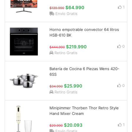
$64.990
1
$139.990
Envío Gratis
Horno empotrable convector 64 litros
HSB-610 BK
$219.990
0
$444.990
Retiro Gratis
Batería de Cocina 6 Piezas Wens 420-
6SS
$25.990
0
$34.990
Retiro Gratis
Minipimmer Thorben Thor Retro Style
Hand Mixer Cream
$20.093
1
$29.990
Envío Gratis