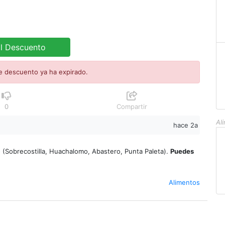
al Descuento
e descuento ya ha expirado.
0
Compartir
Al
hace 2a
o (Sobrecostilla, Huachalomo, Abastero, Punta Paleta).
Puedes
Alimentos