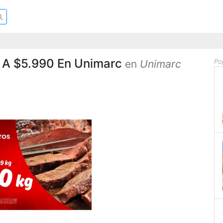
o A $5.990 En Unimarc
Po
en
Unimarc