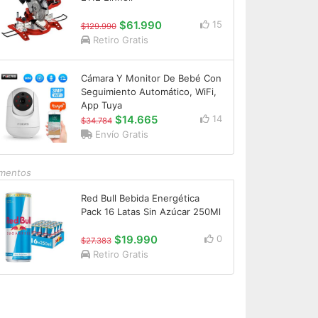
$61.990
15
$129.990
Retiro Gratis
Cámara Y Monitor De Bebé Con
Seguimiento Automático, WiFi,
App Tuya
$14.665
14
$34.784
Envío Gratis
imentos
Red Bull Bebida Energética
Pack 16 Latas Sin Azúcar 250Ml
$19.990
0
$27.383
Retiro Gratis