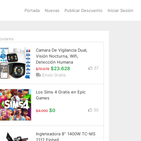
Portada
Nuevas
Publicar Descuento
Iniciar Sesión
pulares
Camara De Vigilancia Dual,
Visión Nocturna, Wifi,
Detección Humana
$23.628
37
$70.576
Envío Gratis
Los Sims 4 Gratis en Epic
Games
$0
30
$4.990
Ingleteadora 8'' 1400W TC-MS
2112 Einhell