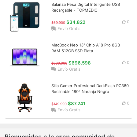
Balanza Pesa Digital Inteligente USB
Recargable - TOPMEDIC
$34.822
0
$69.900
Envío Gratis
MacBook Neo 13" Chip A18 Pro 8GB
RAM 512GB SSD Plata
$696.598
0
$899.900
Envío Gratis
Silla Gamer Profesional DarkFlash RC360
Reclinable 180° Naranja Negro
$87.241
0
$149.990
Envío Gratis
Bienvenidos a la gran comunidad de