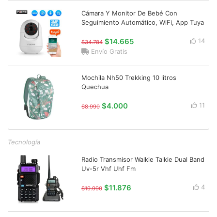
Cámara Y Monitor De Bebé Con
Seguimiento Automático, WiFi, App Tuya
$14.665
14
$34.784
Envío Gratis
Mochila Nh50 Trekking 10 litros
Quechua
$4.000
11
$8.990
Tecnología
Radio Transmisor Walkie Talkie Dual Band
Uv-5r Vhf Uhf Fm
$11.876
4
$19.990