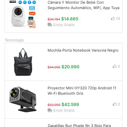
Cámara Y Monitor De Bebé Con
Seguimiento Automático, WiFi, App Tuya
$14.665
14
$34.784
Envío Gratis
Tecnología
Mochila Porta Notebook Varsovia Negro
$20.990
0
$44.990
Proyector Mini HY320 720p Android 11
Wi-Fi Bluetooth Gris
$42.599
0
$59.990
Envío Gratis
Zapatillas Run Phade Rn 3 Rojo Para