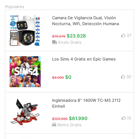
Populares
Camara De Vigilancia Dual, Visión
Nocturna, Wifi, Detección Humana
$23.628
37
$70.576
Envío Gratis
Los Sims 4 Gratis en Epic Games
$0
30
$4.990
Ingleteadora 8'' 1400W TC-MS 2112
Einhell
$61.990
15
$129.990
Retiro Gratis