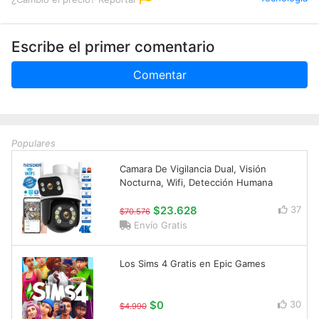
Escribe el primer comentario
Comentar
Populares
Camara De Vigilancia Dual, Visión
Nocturna, Wifi, Detección Humana
$23.628
37
$70.576
Envío Gratis
Los Sims 4 Gratis en Epic Games
$0
30
$4.990