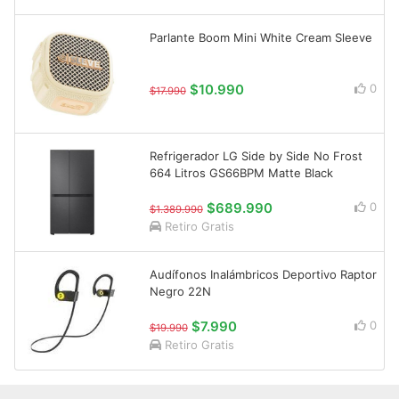
Parlante Boom Mini White Cream Sleeve
$10.990
0
$17.990
Refrigerador LG Side by Side No Frost
664 Litros GS66BPM Matte Black
$689.990
0
$1.389.990
Retiro Gratis
Audífonos Inalámbricos Deportivo Raptor
Negro 22N
$7.990
0
$19.990
Retiro Gratis