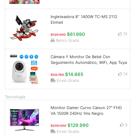
Ingleteadora 8'' 1400W TC-MS 2112
Einhell
$61.990
15
$129.990
Retiro Gratis
Cámara Y Monitor De Bebé Con
Seguimiento Automático, WiFi, App Tuya
$14.665
14
$34.784
Envío Gratis
Tecnología
Monitor Gamer Curvo Caixun 27" FHD
VA 1500R 240Hz 1ms Negro
$129.990
0
$299.990
Envío Gratis