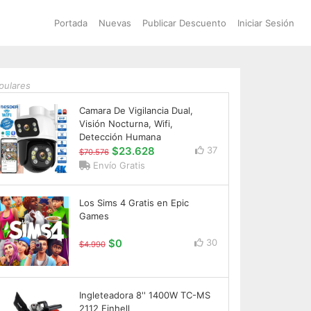
Portada
Nuevas
Publicar Descuento
Iniciar Sesión
pulares
Camara De Vigilancia Dual,
Visión Nocturna, Wifi,
Detección Humana
$23.628
37
$70.576
Envío Gratis
Los Sims 4 Gratis en Epic
Games
$0
30
$4.990
Ingleteadora 8'' 1400W TC-MS
2112 Einhell