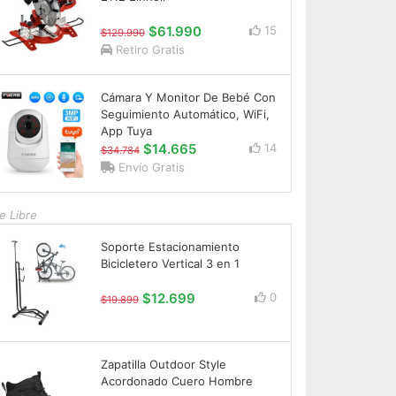
$61.990
15
$129.990
Retiro Gratis
Cámara Y Monitor De Bebé Con
Seguimiento Automático, WiFi,
App Tuya
$14.665
14
$34.784
Envío Gratis
e Libre
Soporte Estacionamiento
Bicicletero Vertical 3 en 1
$12.699
0
$19.899
Zapatilla Outdoor Style
Acordonado Cuero Hombre