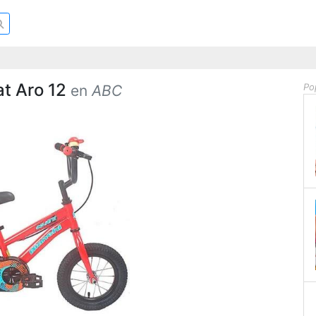
iat Aro 12
Po
en
ABC