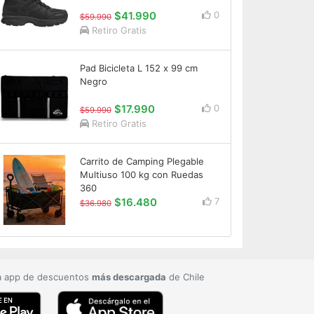
$41.990
0
$59.990
Retiro Gratis
Pad Bicicleta L 152 x 99 cm
Negro
$17.990
0
$59.990
Retiro Gratis
Carrito de Camping Plegable
Multiuso 100 kg con Ruedas
360
$16.480
7
$36.980
a app de descuentos
más descargada
de Chile