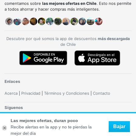
comentamos sobre
las mejores ofertas en Chile
. Esto nos permite
a todos ahorrar y hacer compras más inteligentes.
Descubre por qué somos la app de descuentos
más descargada
de Chile
Enlaces
Acerca
|
Privacidad
|
Términos y Condiciones
|
Contacto
Síguenos
Las mejores ofertas, duran poco
Bajar
Recibe alertas en la app y no te pierdas la
Copyright 2020 - 2026 Descuentoff. Todos los derechos reservados. Logos y marcas
mejor del día
son de sus correspondientes dueños.