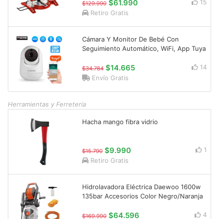
$61.990
15
$129.990
Retiro Gratis
Cámara Y Monitor De Bebé Con
Seguimiento Automático, WiFi, App Tuya
$14.665
14
$34.784
Envío Gratis
Herramientas y Ferreteria
Hacha mango fibra vidrio
$9.990
1
$15.790
Retiro Gratis
Hidrolavadora Eléctrica Daewoo 1600w
135bar Accesorios Color Negro/Naranja
$64.596
4
$169.990