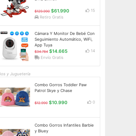
$61.990
15
$129.990
Retiro Gratis
Cámara Y Monitor De Bebé Con
Seguimiento Automático, WiFi,
App Tuya
$14.665
14
$34.784
Envío Gratis
ños y Juguetería
Combo Gorros Toddler Paw
Patrol Skye y Chase
$10.990
0
$12.990
Combo Gorros Infantiles Barbie
y Bluey