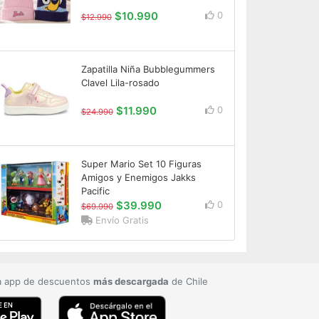
$10.990
0
$12.990
Zapatilla Niña Bubblegummers
Clavel Lila-rosado
$11.990
0
$24.990
Super Mario Set 10 Figuras
Amigos y Enemigos Jakks
Pacific
$39.990
0
$69.990
Envío Gratis
a app de descuentos
más descargada
de Chile