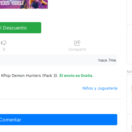
al Descuento
0
Compartir
hace 7me
Ni
s KPop Demon Hunters (Pack 3).
El envío es Gratis.
Niños y Juguetería
Comentar