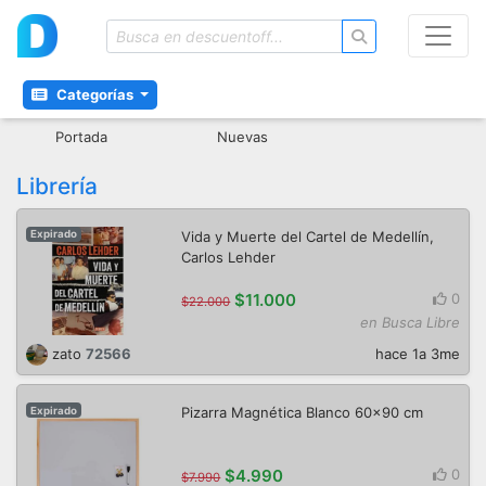
Categorías
Portada
Nuevas
Librería
Vida y Muerte del Cartel de Medellín,
Expirado
Carlos Lehder
$11.000
0
$22.000
en Busca Libre
zato
72566
hace 1a 3me
Pizarra Magnética Blanco 60x90 cm
Expirado
$4.990
0
$7.990