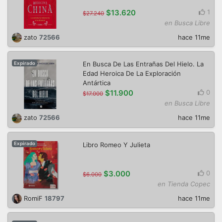
$13.620
1
$27.240
en Busca Libre
zato
72566
hace 11me
En Busca De Las Entrañas Del Hielo. La
Expirado
Edad Heroica De La Exploración
Antártica
$11.900
0
$17.000
en Busca Libre
zato
72566
hace 11me
Libro Romeo Y Julieta
Expirado
$3.000
0
$6.000
en Tienda Copec
RomiF
18797
hace 11me