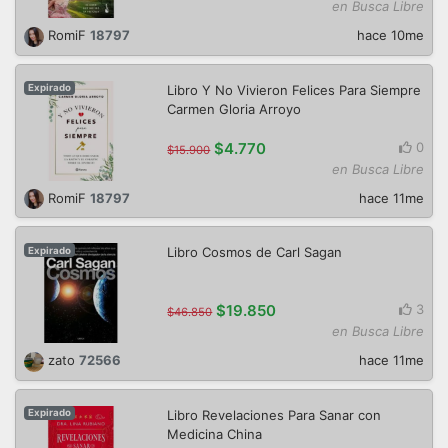
en Busca Libre
RomiF
18797
hace 10me
Libro Y No Vivieron Felices Para Siempre
Expirado
Carmen Gloria Arroyo
$4.770
0
$15.900
en Busca Libre
RomiF
18797
hace 11me
Libro Cosmos de Carl Sagan
Expirado
$19.850
3
$46.850
en Busca Libre
zato
72566
hace 11me
Libro Revelaciones Para Sanar con
Expirado
Medicina China