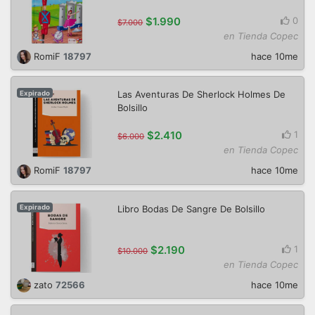
$1.990
0
$7.000
en Tienda Copec
RomiF
18797
hace 10me
Las Aventuras De Sherlock Holmes De
Expirado
Bolsillo
$2.410
1
$6.000
en Tienda Copec
RomiF
18797
hace 10me
Libro Bodas De Sangre De Bolsillo
Expirado
$2.190
1
$10.000
en Tienda Copec
zato
72566
hace 10me