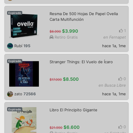
Resma De 500 Hojas De Papel Ovella
Expirado
Carta Multifunción
$3.990
1
$6.990
Retiro Gratis
en Fernapet
Rubí
195
hace 1a, 1me
Stranger Things: El Vuelo de Ícaro
Expirado
$8.500
0
$17.000
en Busca Libre
zato
72566
hace 1a, 1me
Libro El Principito Gigante
Expirado
$6.600
0
$21.990