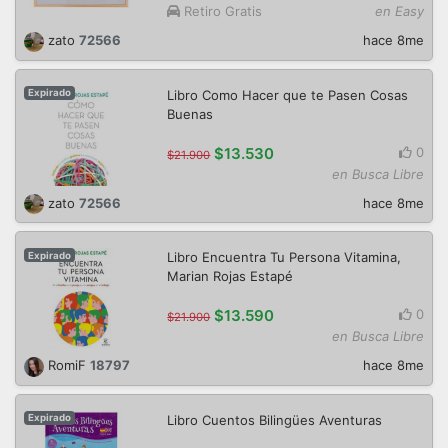
Retiro Gratis
en Easy
zato
72566
hace 8me
Libro Como Hacer que te Pasen Cosas
Expirado
Buenas
$13.530
0
$21.900
en Busca Libre
zato
72566
hace 8me
Libro Encuentra Tu Persona Vitamina,
Expirado
Marian Rojas Estapé
$13.590
0
$21.900
en Busca Libre
RomiF
18797
hace 8me
Libro Cuentos Bilingües Aventuras
Expirado