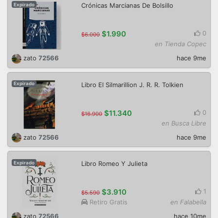
Crónicas Marcianas De Bolsillo
Expirado
$1.990
0
$6.000
en Tienda Copec
zato
72566
hace 9me
Libro El Silmarillion J. R. R. Tolkien
Expirado
$11.340
0
$16.900
en Busca Libre
zato
72566
hace 9me
Libro Romeo Y Julieta
Expirado
$3.910
1
$5.590
Retiro Gratis
en Falabella
zato
72566
hace 10me