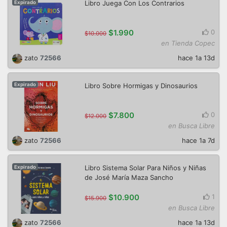
Libro Juega Con Los Contrarios
Expirado
$1.990
0
$10.000
en Tienda Copec
zato
72566
hace 1a 13d
Libro Sobre Hormigas y Dinosaurios
Expirado
$7.800
0
$12.000
en Busca Libre
zato
72566
hace 1a 7d
Libro Sistema Solar Para Niños y Niñas
Expirado
de José María Maza Sancho
$10.900
1
$15.900
en Busca Libre
zato
72566
hace 1a 13d