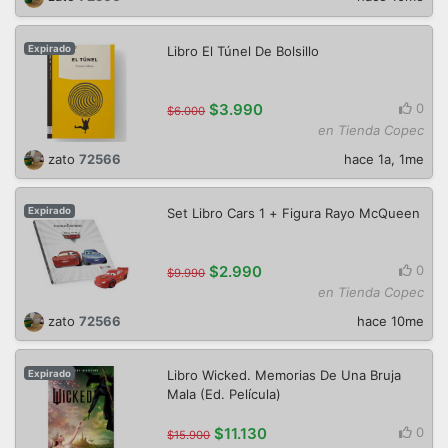
Libro El Túnel De Bolsillo
Expirado
$3.990
0
$6.000
en Tienda Copec
zato
72566
hace 1a, 1me
Set Libro Cars 1 + Figura Rayo McQueen
Expirado
$2.990
0
$9.990
en Tienda Copec
zato
72566
hace 10me
Libro Wicked. Memorias De Una Bruja
Expirado
Mala (Ed. Película)
$11.130
0
$15.900