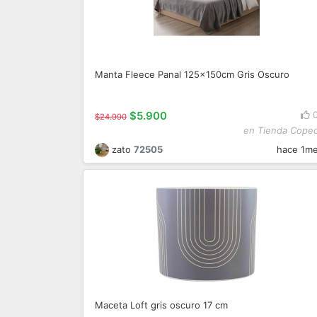
Manta Fleece Panal 125x150cm Gris Oscuro
$5.900
$24.990
en Tienda Cope
zato
72505
hace 1m
Maceta Loft gris oscuro 17 cm