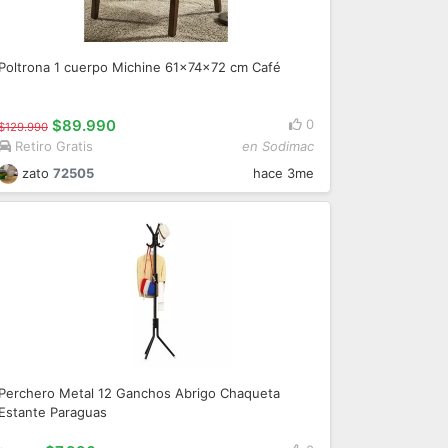
Poltrona 1 cuerpo Michine 61x74x72 cm Café
$89.990
0
$129.990
Retiro Gratis
en Sodimac
zato
72505
hace 3me
Perchero Metal 12 Ganchos Abrigo Chaqueta
Estante Paraguas