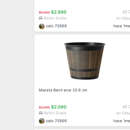
$2.990
$6.990
Retiro Gratis
en Eas
zato
72505
hace 1m
Maceta Barril arce 20.6 cm
$2.090
$3.990
Retiro Gratis
en Eas
zato
72505
hace 1m