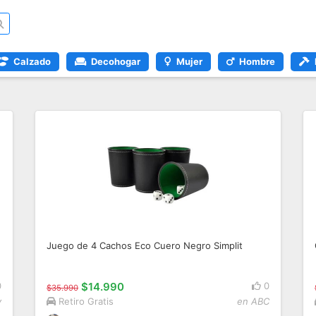
Calzado
Decohogar
Mujer
Hombre
Juego de 4 Cachos Eco Cuero Negro Simplit
0
$14.990
0
$35.990
y
Retiro Gratis
en ABC