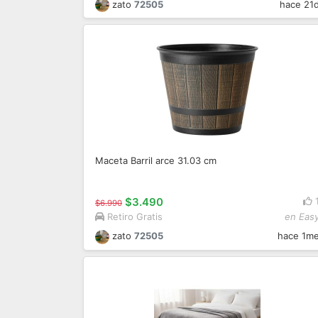
zato
72505
hace 21
Maceta Barril arce 31.03 cm
$3.490
$6.990
Retiro Gratis
en Eas
zato
72505
hace 1m