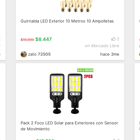
Guirnalda LED Exterior 10 Metros 10 Ampolletas
2
$8.447
2
$19.990
e
en Mercado Libre
e
zato
72505
hace 3me
Pack 2 Foco LED Solar para Exteriores con Sensor
de Movimiento