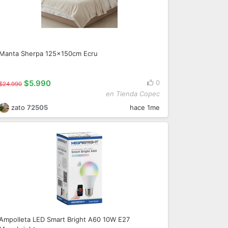
Manta Sherpa 125x150cm Ecru
$5.990
0
$24.990
en Tienda Copec
zato
72505
hace 1me
Ampolleta LED Smart Bright A60 10W E27