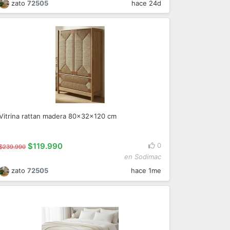
zato
72505
hace 24d
Vitrina rattan madera 80x32x120 cm
$119.990
0
$239.990
en Sodimac
zato
72505
hace 1me