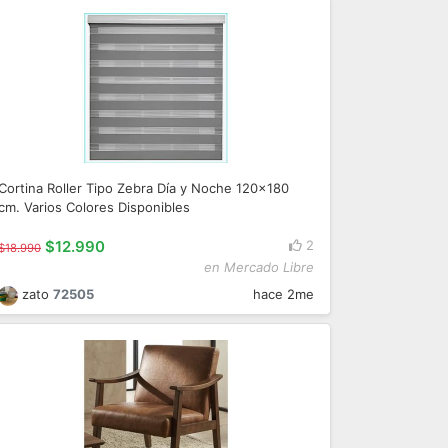
Cortina Roller Tipo Zebra Día y Noche 120x180
cm. Varios Colores Disponibles
$12.990
2
$18.990
en Mercado Libre
zato
72505
hace 2me