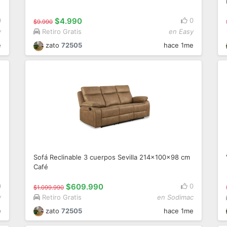
0
$4.990
0
$9.990
y
Retiro Gratis
en Easy
e
zato
72505
hace 1me
Sofá Reclinable 3 cuerpos Sevilla 214x100x98 cm
Café
0
$609.990
0
$1.099.990
y
Retiro Gratis
en Sodimac
e
zato
72505
hace 1me