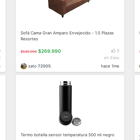
Sofá Cama Gran Amparo Envejecido - 1.5 Plazas
Resortes
0
$269.990
0
$549.990
c
en Easy
e
zato
72505
hace 1me
Termo botella sensor temperatura 500 ml negro