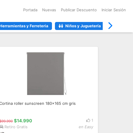
Portada
Nuevas
Publicar Descuento
Iniciar Sesión
Herramientas y Ferreteria
Niños y Juguetería
Salud y 
Cortina roller sunscreen 180x165 cm gris
$14.990
1
$99.990
Retiro Gratis
en Easy