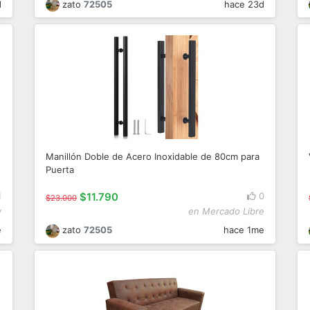
d
zato
72505
hace 23d
Manillón Doble de Acero Inoxidable de 80cm para
Puerta
1
$11.790
0
$23.000
y
en Mercado Libre
e
zato
72505
hace 1me