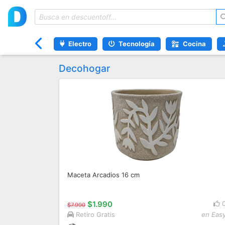
Electro
Tecnología
Cocina
Decohogar
Maceta Arcadios 16 cm
$1.990
$7.990
Retiro Gratis
en Eas