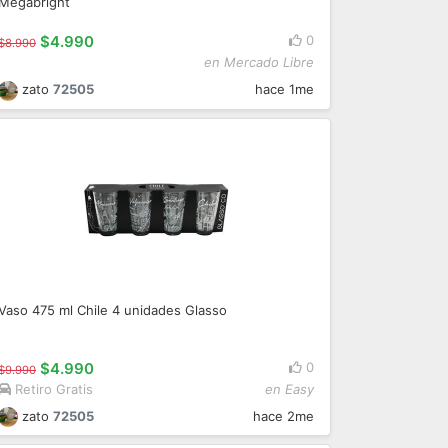
Megabright
$4.990
0
$8.990
en Mercado Libre
zato
72505
hace 1me
Vaso 475 ml Chile 4 unidades Glasso
$4.990
0
$9.990
Retiro Gratis
en Easy
zato
72505
hace 2me