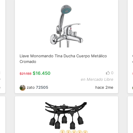
Llave Monomando Tina Ducha Cuerpo Metálico
Cromado
1
$16.450
0
$21.188
y
en Mercado Libre
e
zato
72505
hace 2me