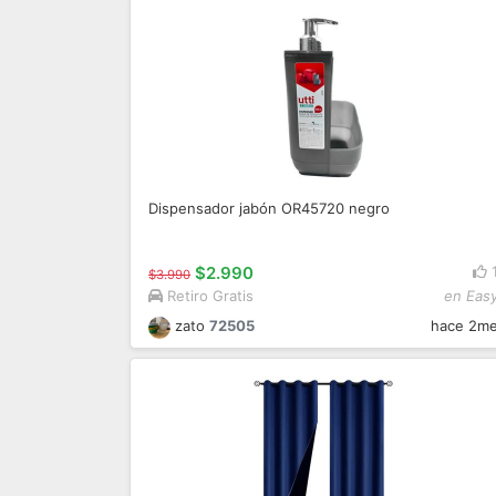
Dispensador jabón OR45720 negro
$2.990
$3.990
Retiro Gratis
en Eas
zato
72505
hace 2m