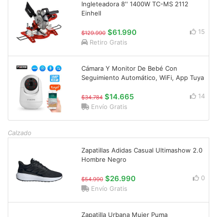
Ingleteadora 8'' 1400W TC-MS 2112
Einhell
$61.990
15
$129.990
Retiro Gratis
Cámara Y Monitor De Bebé Con
Seguimiento Automático, WiFi, App Tuya
$14.665
14
$34.784
Envío Gratis
Calzado
Zapatillas Adidas Casual Ultimashow 2.0
Hombre Negro
$26.990
0
$54.990
Envío Gratis
Zapatilla Urbana Mujer Puma