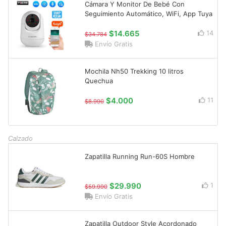
Cámara Y Monitor De Bebé Con
Seguimiento Automático, WiFi, App Tuya
$14.665
14
$34.784
Envío Gratis
Mochila Nh50 Trekking 10 litros
Quechua
$4.000
11
$8.990
Calzado
Zapatilla Running Run-60S Hombre
$29.990
1
$59.990
Envío Gratis
Zapatilla Outdoor Style Acordonado