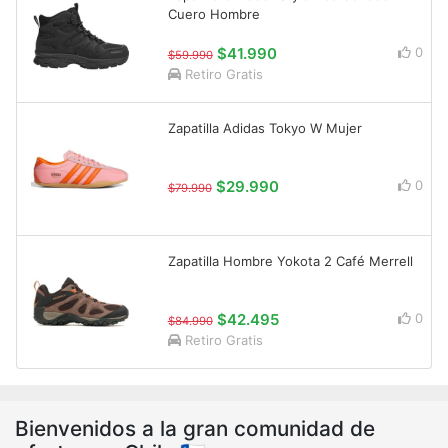
Cuero Hombre
$41.990
0
$59.990
Retiro Gratis
Zapatilla Adidas Tokyo W Mujer
$29.990
0
$79.990
Zapatilla Hombre Yokota 2 Café Merrell
$42.495
0
$84.990
Retiro Gratis
Bienvenidos a la gran comunidad de