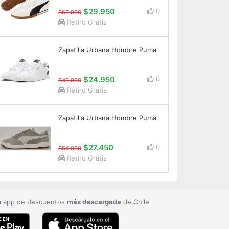
$29.950
0
$59.990
Retiro Gratis
Zapatilla Urbana Hombre Puma
$24.950
0
$49.990
Retiro Gratis
Zapatilla Urbana Hombre Puma
$27.450
0
$54.990
Retiro Gratis
a app de descuentos
más descargada
de Chile