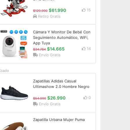
$61.990
15
$129.990
Retiro Gratis
Cámara Y Monitor De Bebé Con
Seguimiento Automático, WiFi,
App Tuya
$14.665
14
$34.784
Envío Gratis
lzado
Zapatillas Adidas Casual
Ultimashow 2.0 Hombre Negro
$26.990
0
$54.990
Envío Gratis
Zapatilla Urbana Mujer Puma