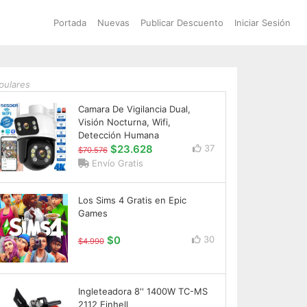
Portada
Nuevas
Publicar Descuento
Iniciar Sesión
pulares
Camara De Vigilancia Dual,
Visión Nocturna, Wifi,
Detección Humana
$23.628
37
$70.576
Envío Gratis
Los Sims 4 Gratis en Epic
Games
$0
30
$4.990
Ingleteadora 8'' 1400W TC-MS
2112 Einhell