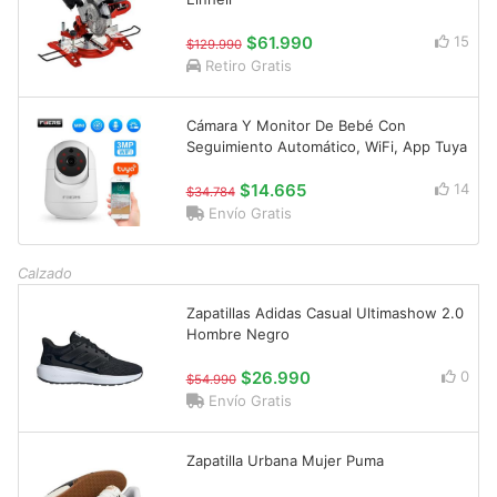
$61.990
15
$129.990
Retiro Gratis
Cámara Y Monitor De Bebé Con
Seguimiento Automático, WiFi, App Tuya
$14.665
14
$34.784
Envío Gratis
Calzado
Zapatillas Adidas Casual Ultimashow 2.0
Hombre Negro
$26.990
0
$54.990
Envío Gratis
Zapatilla Urbana Mujer Puma