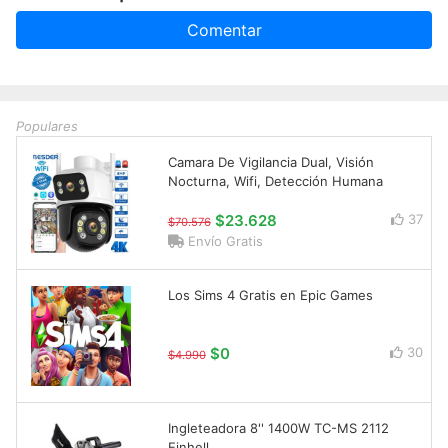
Comentar
Populares
Camara De Vigilancia Dual, Visión
Nocturna, Wifi, Detección Humana
$23.628
37
$70.576
Envío Gratis
Los Sims 4 Gratis en Epic Games
$0
30
$4.990
Ingleteadora 8'' 1400W TC-MS 2112
Einhell