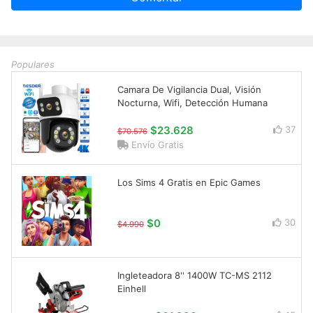
Populares
Camara De Vigilancia Dual, Visión
Nocturna, Wifi, Detección Humana
$23.628
37
$70.576
Envío Gratis
Los Sims 4 Gratis en Epic Games
$0
30
$4.990
Ingleteadora 8'' 1400W TC-MS 2112
Einhell