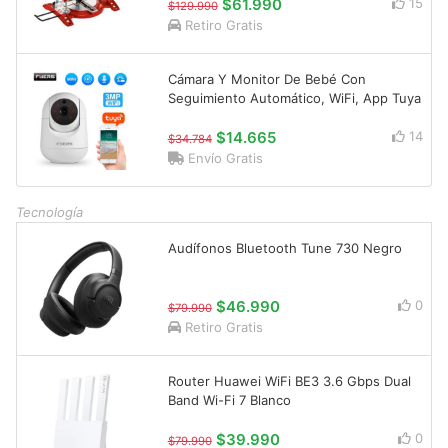
$61.990
15
$129.990
Retiro Gratis
Cámara Y Monitor De Bebé Con
Seguimiento Automático, WiFi, App Tuya
$14.665
14
$34.784
Envío Gratis
Tecnología
Audífonos Bluetooth Tune 730 Negro
$46.990
0
$79.990
Retiro Gratis
Router Huawei WiFi BE3 3.6 Gbps Dual
Band Wi-Fi 7 Blanco
$39.990
0
$79.990