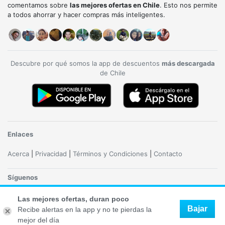
comentamos sobre
las mejores ofertas en Chile
. Esto nos permite
a todos ahorrar y hacer compras más inteligentes.
Descubre por qué somos la app de descuentos
más descargada
de Chile
Enlaces
Acerca
|
Privacidad
|
Términos y Condiciones
|
Contacto
Síguenos
Las mejores ofertas, duran poco
Bajar
Recibe alertas en la app y no te pierdas la
Copyright 2020 - 2026 Descuentoff. Todos los derechos reservados. Logos y marcas
mejor del día
son de sus correspondientes dueños.