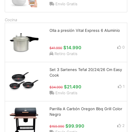
Envío Gratis
Cocina
Olla a presión Vital Express 6 Aluminio
$14.990
0
$41.990
Retiro Gratis
Set 3 Sartenes Tefal 20/24/26 Cm Easy
Cook
$21.490
1
$34.990
Envío Gratis
Parrilla A Carbón Oregon Bbq Grill Color
Negro
$99.990
2
$159.990