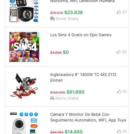
Nocturna, Wifi, Detección Humana
$23.628
37
$70.576
Envío Gratis
Los Sims 4 Gratis en Epic Games
$0
30
$4.990
Ingleteadora 8'' 1400W TC-MS 2112
Einhell
$61.990
15
$129.990
Retiro Gratis
Cámara Y Monitor De Bebé Con
Seguimiento Automático, WiFi, App Tuya
$14.665
14
$34.784