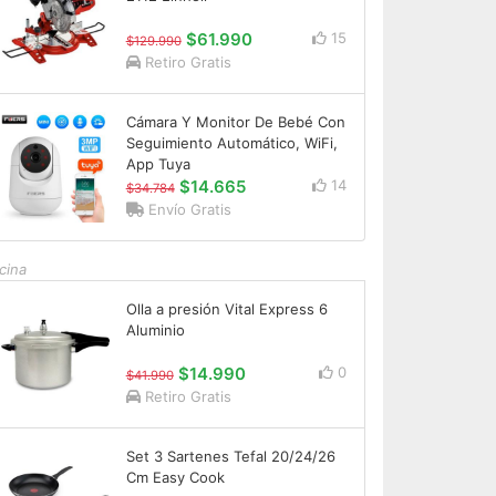
$61.990
15
$129.990
Retiro Gratis
Cámara Y Monitor De Bebé Con
Seguimiento Automático, WiFi,
App Tuya
$14.665
14
$34.784
Envío Gratis
cina
Olla a presión Vital Express 6
Aluminio
$14.990
0
$41.990
Retiro Gratis
Set 3 Sartenes Tefal 20/24/26
Cm Easy Cook