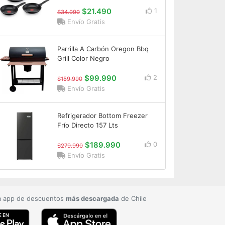
$21.490
1
$34.990
Envío Gratis
Parrilla A Carbón Oregon Bbq
Grill Color Negro
$99.990
2
$159.990
Envío Gratis
Refrigerador Bottom Freezer
Frío Directo 157 Lts
$189.990
0
$279.990
Envío Gratis
a app de descuentos
más descargada
de Chile