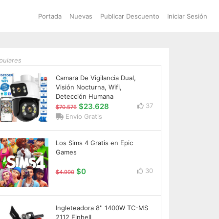
Portada
Nuevas
Publicar Descuento
Iniciar Sesión
pulares
Camara De Vigilancia Dual,
Visión Nocturna, Wifi,
Detección Humana
$23.628
37
$70.576
Envío Gratis
Los Sims 4 Gratis en Epic
Games
$0
30
$4.990
Ingleteadora 8'' 1400W TC-MS
2112 Einhell